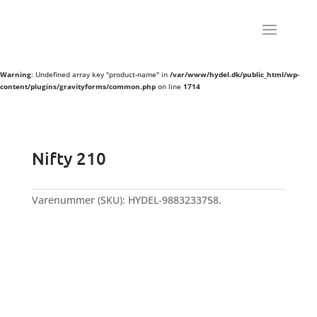
Warning
: Undefined array key "product-name" in
/var/www/hydel.dk/public_html/wp-
content/plugins/gravityforms/common.php
on line
1714
Nifty 210
Varenummer (SKU):
HYDEL-9883233758.
NY