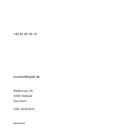
+45 82 82 20 10
kontakt@hydel.dk
Bødkervej 2A
4300 Holbæk
Danmark
CVR: 42454591
Services