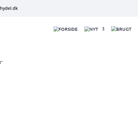
hydel.dk
FORSIDE
NYT
BRUGT
8”