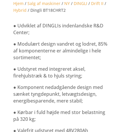
Hjem
/
Salg af maskiner
/
NY
/
DINGLI
/
Drift II
/
Hybrid
/ Dingli BT18CHRT2
● Udviklet af DINGLIs indenlandske R&D
Center;
● Modulært design vandret og lodret, 85%
af komponenterne er almindelige i hele
sortimentet;
● Udstyret med integreret aksel,
firehjulstræk & to hjuls styring;
● Komponent nedadgående design med
sænket tyngdepunkt, letvægtsdesign,
energibesparende, mere stabil;
● Kørbar i fuld højde med stor belastning
på 320 kg;
● Valgfrit udstyret med 48V280Ah