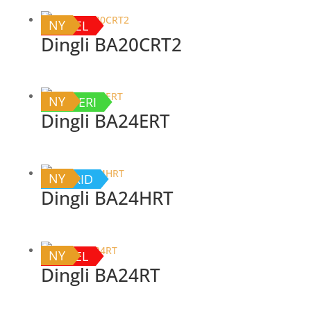
NY
DIESEL
Dingli BA20CRT2
NY
BATTERI
Dingli BA24ERT
NY
HYBRID
Dingli BA24HRT
NY
DIESEL
Dingli BA24RT