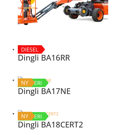
DIESEL
Dingli BA16RR
NY
BATTERI
Dingli BA17NE
NY
BATTERI
Dingli BA18CERT2