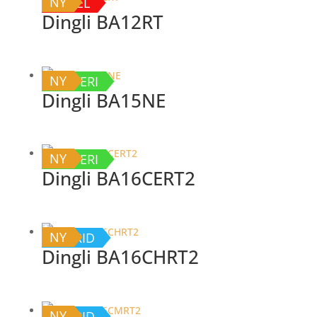
NY
DIESEL
Dingli BA12RT
NY
BATTERI
Dingli BA15NE
NY
BATTERI
Dingli BA16CERT2
NY
HYBRID
Dingli BA16CHRT2
NY
HYBRID