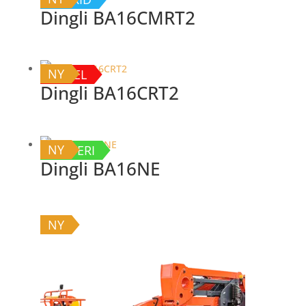
Dingli BA16CMRT2
NY
DIESEL
Dingli BA16CRT2
NY
BATTERI
Dingli BA16NE
NY