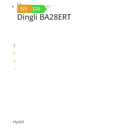
NY
BATTERI
Dingli BA28ERT
1
2
3
→
Hydel