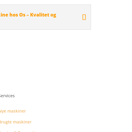
ne hos Os – Kvalitet og
Services
Nye maskiner
Brugte maskiner