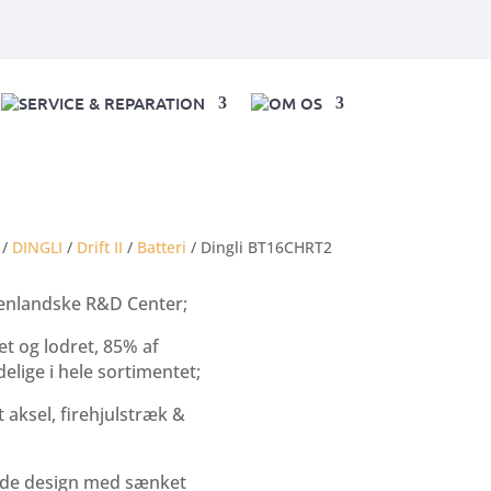
SERVICE & REPARATION
OM OS
/
DINGLI
/
Drift II
/
Batteri
/ Dingli BT16CHRT2
denlandske R&D Center;
t og lodret, 85% af
lige i hele sortimentet;
 aksel, firehjulstræk &
de design med sænket