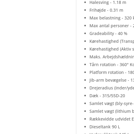
Halesving - 1.18 m
Frihøjde - 0.31 m
Max belastning - 320 
Max antal personer - 
Gradeability - 40 %
Kørehastighed (Transpo
Kørehastighed (Aktiv st
Maks. Arbejdshældning
Tårn rotation - 360° K
Platform rotation - 18
Jib-arm bevægelse - 1
Drejeradius (Inder/yde
Dæk - 315/55D-20
Samlet vægt (bly-syre-
Samlet vægt (lithium ba
Rækkevidde udvidet E
Dieseltank 90 L