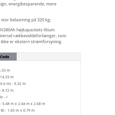
sign, energibesparende, mere
 stor belastning på 320 kg;
8V280Ah højkapacitets litium
iversel rækkeviddeforlænger, som
r ikke er ekstern strømforsyning.
 Code
6.33 m
 14.33 m
0.6 m) - 9.32 m
- 8.72 m
e - /
- 5.48 m x 2.44 m x 2.68 m
 B) - 1.83 m x 0.79 m