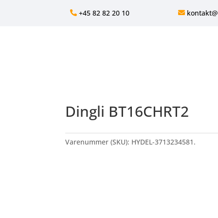
+45 82 82 20 10
kontakt@
Dingli BT16CHRT2
Varenummer (SKU):
HYDEL-3713234581.
BATTERI
NY