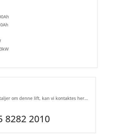
300Ah
80Ah
W
13kW
taljer om denne lift, kan vi kontaktes her…
5 8282 2010