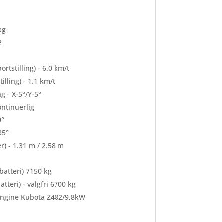
kg
2
rtstilling) - 6.0 km/t
illing) - 1.1 km/t
 - X-5°/Y-5°
ontinuerlig
0°
35°
r) - 1.31 m / 2.58 m
batteri) 7150 kg
tteri) - valgfri 6700 kg
ngine Kubota Z482/9,8kW