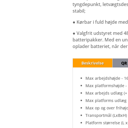
tyngdepunkt, letvægtsde
stabil;
● Kørbar i fuld højde med
● Valgfrit udstyret med 4
batteripakker. Med en un
oplader batteriet, når de
Beskrivelse
QR
Max arbejdshøjde - 1
Max platformshøjde -
Max arbejds udlæg (+ 
Max platforms udlæg 
Max op og over frihøjd
Transportmål (LxBxH) 
Platform størrelse (L x