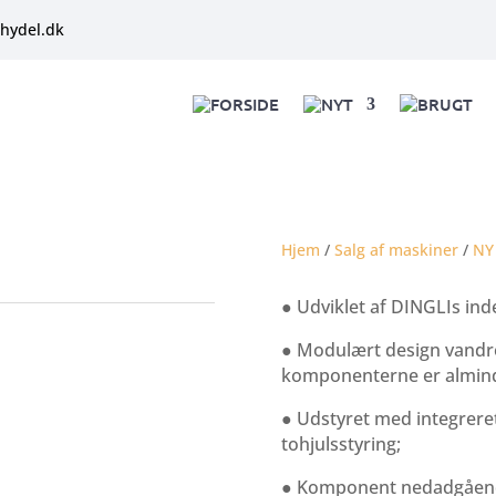
hydel.dk
FORSIDE
NYT
BRUGT
Hjem
/
Salg af maskiner
/
NY
● Udviklet af DINGLIs in
● Modulært design vandre
komponenterne er alminde
● Udstyret med integreret
tohjulsstyring;
● Komponent nedadgåen