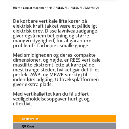
Hjem
/
Salg af maskiner
/
NY
/
REESLIFT
/ REESLIFT AMWP6100
De kørbare vertikale lifte kører på
elektrisk kraft takket være et pålideligt
elektrisk drev. Disse lavniveauadgange
giver også nem betjening og større
manøvredygtighed, for at garantere
problemfrit arbejde i smalle gange.
Med smidigheden og deres kompakte
dimensioner, og højde, er REES vertikale
mastlifte ekstremt lette at køre på de
mest trange steder, hvilket gør det til et
perfekt AWP- og MEWP-værktøj til
indendørs adgang. Udtræksplatformen
giver ekstra plads.
Med vertikalløftet kan du få udført
vedligeholdelsesopgaver hurtigt og
effektivt.
Beskrivelse
QR Code