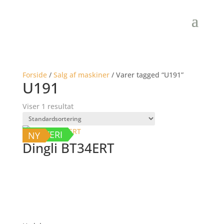
Forside
/
Salg af maskiner
/ Varer tagged “U191”
U191
Viser 1 resultat
BATTERI
NY
Dingli BT34ERT