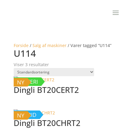
Forside
/
Salg af maskiner
/ Varer tagged “U114”
U114
Viser 3 resultater
BATTERI
NY
Dingli BT20CERT2
HYBRID
NY
Dingli BT20CHRT2