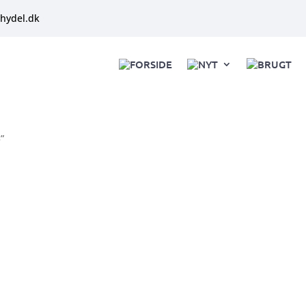
hydel.dk
FORSIDE
NYT
BRUGT
”