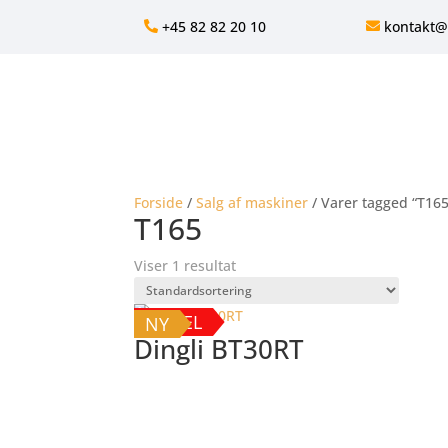
+45 82 82 20 10
kontakt@
Forside
/
Salg af maskiner
/ Varer tagged “T165
T165
Viser 1 resultat
DIESEL
NY
Dingli BT30RT