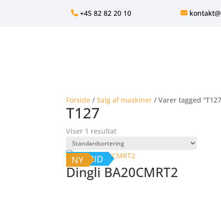
+45 82 82 20 10
kontakt@
Forside
/
Salg af maskiner
/ Varer tagged “T127
T127
Viser 1 resultat
HYBRID
NY
Dingli BA20CMRT2