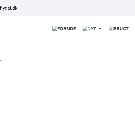
hydel.dk
FORSIDE
NYT
BRUGT
”