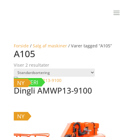
Forside
/
Salg af maskiner
/ Varer tagged “A105”
A105
Viser 2 resultater
BATTERI
NY
Dingli AMWP13-9100
NY